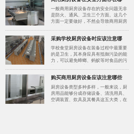
一般商用厨房设备存在的安全问题无非
是防火、通风、卫生三个方面。这几个
方面一定要做好，不然会导致商用厨房
后面出现一些不可避免的危害。
采购学校厨房设备时应该注意哪
学校食堂厨房设备在装备过程中最重要
的是卫生，其本身应具有抵御污染的能
力，可以避免蟑螂、蚂蚁等对食品的污
染，确保学校厨房食品储放的卫生。学
校食堂厨房设备内在质量要过关，市场
购买商用厨房设备应该注意哪些
上的厨房设计....
厨房设备类型多种多样，一般来说，厨
房用品能够分成存储设备、清洗用具、
空调装置、炊具及其餐具这五大类，在
其中都有诸多小分类。依照不一样的类
型及其不一样的使用方法，分别有着不
一样的购买标准....