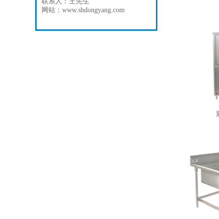
联系人：王先生
网站：www.shdongyang.com