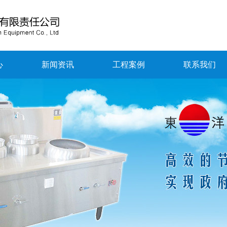
心
新闻资讯
工程案例
联系我们