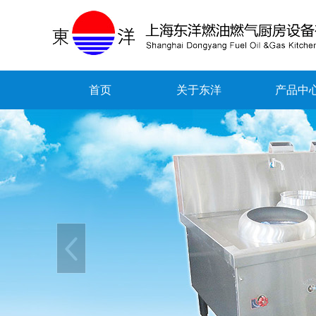
首页
关于东洋
产品中