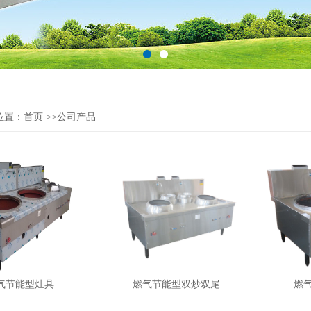
置：首页 >>
公司产品
气节能型灶具
燃气节能型双炒双尾
燃