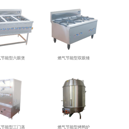
气节能型六眼煲
燃气节能型双眼矮
气节能型三门蒸
燃气节能型烤鸭炉