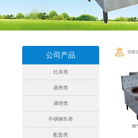
当前位
公司产品
灶具类
蒸烤类
调理类
不锈钢车类
燃
配套类