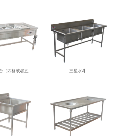
台（四格或者五
三星水斗