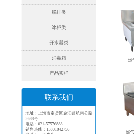
脱排类
冰柜类
开水器类
消毒箱
燃
产品实样
联系我们
地址：上海市奉贤区金汇镇航南公路
2688号
电话：021-57576888
销售热线：13801842756
燃